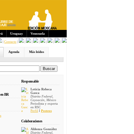
Sus
crip
cion
es:
rú
Uruguay
Venezuela
|
Contacto
|
|
|
|
|
|
|
Agenda
Más leídos
Responsable
Leticia Rebeca
Gasca
 en BR
Distrito Federal,
Coyoacán, México
Periodista y experta
en RSC
Perfil
I
Posteos
s
Colaboraciones
Aldonza González
Distrito Federal,