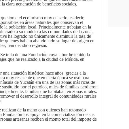
n la clara generación de beneficios sociales,
 que toma el ecoturismo muy en serio, es decir,
ponsables en áreas naturales que conservan el
e la población local. Principalmente trabajan en la
lucrado a su modelo a las comunidades de la zona.
tive ha logrado no únicamente disminuir la tasa de
ecir: quienes habían abandonado su lugar de origen en
es, han decidido regresar.
Se trata de una Fundación cuya labor he tenido la
ajes que he realizado a la ciudad de Mérida, en
una situación histórica: hace años, gracias a la
ra muy resistente que en cierta época se usó para
península de Yucatán era una de las zonas más ricas de
ustituido por el petróleo, miles de familias perdieron
rincipalmente, familias que habitaban en zonas rurales.
promover el desarrollo integral de comunidades rurales
n.
ue realizan de la mano con quienes han retomado
La Fundación los apoya en la comercialización de sus
rsonas artesanas reciben el monto total del importe de