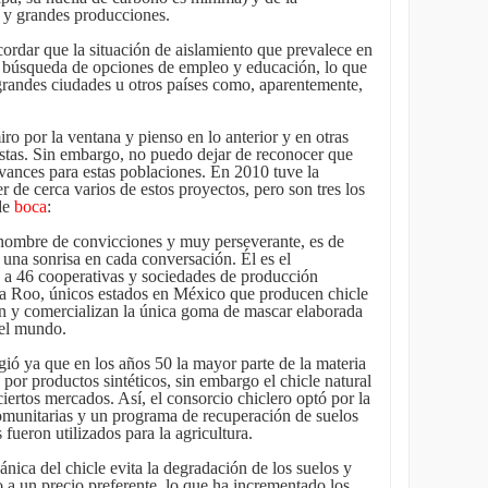
 y grandes producciones.
cordar que la situación de aislamiento que prevalece en
 búsqueda de opciones de empleo y educación, lo que
grandes ciudades u otros países como, aparentemente,
iro por la ventana y pienso en lo anterior y en otras
tas. Sin embargo, no puedo dejar de reconocer que
vances para estas poblaciones. En 2010 tuve la
 de cerca varios de estos proyectos, pero son tres los
de
boca
:
 hombre de convicciones y muy perseverante, es de
 una sonrisa en cada conversación. Él es el
 a 46 cooperativas y sociedades de producción
a Roo, únicos estados en México que producen chicle
man y comercializan la única goma de mascar elaborada
 el mundo.
ió ya que en los años 50 la mayor parte de la materia
por productos sintéticos, sin embargo el chicle natural
ertos mercados. Así, el consorcio chiclero optó por la
comunitarias y un programa de recuperación de suelos
fueron utilizados para la agricultura.
nica del chicle evita la degradación de los suelos y
o a un precio preferente, lo que ha incrementado los