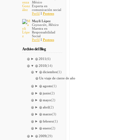
México
Experta en
comunicación social
Perfil
I
Posteos
Mayli López
Coyoacán, México
Maestra en
Responsabilidad
Social
Perfil
I
Posteos
Archivo del Blog
►
2011
(6)
▼
2010
(14)
▼
diciembre
(1)
Un viaje de cierre de año
►
agosto
(1)
►
junio
(2)
►
mayo
(2)
►
abril
(2)
►
marzo
(3)
►
febrero
(1)
►
enero
(2)
►
2009
(29)