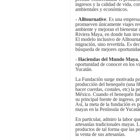
ingresos y la calidad de vida, co
ambientales y económicos.
-
Alltournative
. Es una empresa
promueven únicamente viajes res
ambiente y mejoran el bienestar d
Riviera Maya, en donde han invo
El modelo inclusivo de Alltourna
migración, sino revertirla. Es d
búsqueda de mejores oportunidad
-
Haciendas del Mundo Maya.
oportunidad de conocer en los vi
Yucatán.
La Fundación surge motivada por 
producción del henequén (una fib
hacer cuerdas, costales, etc) la 
México. Cuando el henequén fue s
su principal fuente de ingreso, p
Así, la meta de la fundación es 
mayas en la Península de Yucatá
En particular, admiro la labor q
artesanías tradicionales mayas. 
productos de tal forma que las pe
la venta de sus artesanías.