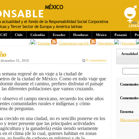
CAT
Chile
Colombia
Ecuador
Honduras
México
Panamá
Pe
|
|
Entradas
|
Comentarios esta Ed.
|
Newsletter
|
Favoritos
año
Actualidad
0 comentarios
, diciembre 31, 2010
a semana regresé de un viaje a la ciudad de
etros de la ciudad de México. Como en todo viaje que
 dormir durante el camino, prefiero disfrutar el paisaje
Comentarios
 las diferentes poblaciones que vamos cruzando.
y observo el campo mexicano, recuerdo los siete años
Comentarios
ferentes comunidades rurales e indígenas y cómo
lena de preguntas.
Encuesta
a crecido en una ciudad, no es sencillo ponerse en los
Más encuesta
 y tener presente que las principales actividades
agricultura y la ganadería) están siendo seriamente
en el clima (de lo cual, quienes habitan en zonas
lpa, su huella de carbono es mínima) y de la