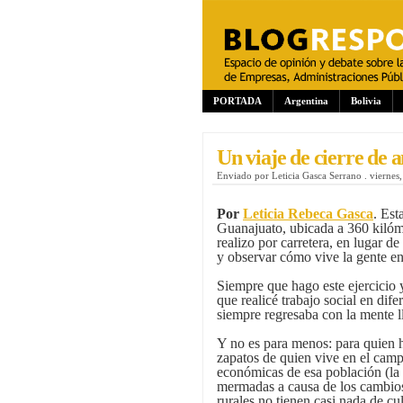
PORTADA
Argentina
Bolivia
Un viaje de cierre de 
Enviado por
Leticia Gasca Serrano
.
viernes
Por
Leticia Rebeca Gasca
.
Est
Guanajuato, ubicada a 360 kilóm
realizo por carretera, en lugar de
y observar cómo vive la gente en
Siempre que hago este ejercicio 
que realicé trabajo social en di
siempre regresaba con la mente l
Y no es para menos: para quien h
zapatos de quien vive en el campo
económicas de esa población (la 
mermadas a causa de los cambios 
rurales no tienen casi nada de cu