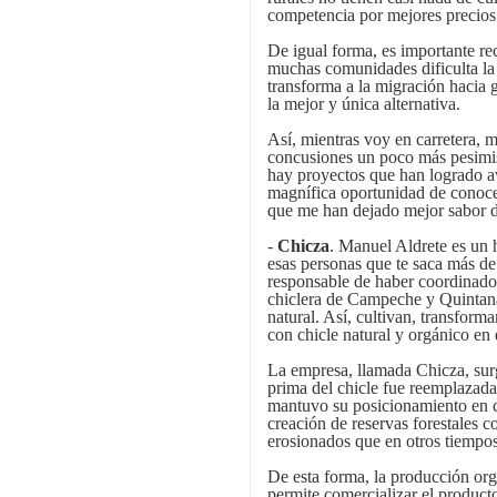
competencia por mejores precios
De igual forma, es importante re
muchas comunidades dificulta la
transforma a la migración hacia 
la mejor y única alternativa.
Así, mientras voy en carretera, m
concusiones un poco más pesimis
hay proyectos que han logrado a
magnífica oportunidad de conocer
que me han dejado mejor sabor 
-
Chicza
. Manuel Aldrete es un
esas personas que te saca más de
responsable de haber coordinado
chiclera de Campeche y Quintan
natural. Así, cultivan, transfor
con chicle natural y orgánico en
La empresa, llamada Chicza, surg
prima del chicle fue reemplazada 
mantuvo su posicionamiento en ci
creación de reservas forestales 
erosionados que en otros tiempos 
De esta forma, la producción orgá
permite comercializar el product