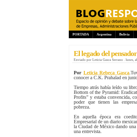
PORTADA
Argentina
Bolivia
El legado del pensado
Enviado por
Leticia Gasca Serrano
.
lunes, a
Por
Leticia Rebeca Gasca
.
Tu
conocer a C.K. Prahalad en juni
Tiempo atrás había leído su libr
Bottom of the Pyramid: Eradica
Profits” y estaba convencida, c
poder que tienen las empresa
pobreza.
En aquella época era coedit
Empresarial de un diario mexican
la Ciudad de México dando una c
una entrevista.