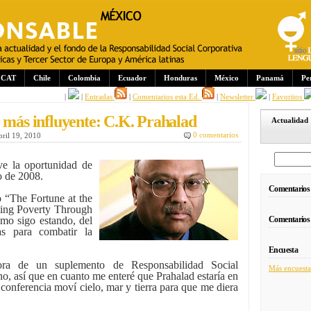
CAT
Chile
Colombia
Ecuador
Honduras
México
Panamá
Pe
|
|
Entradas
|
Comentarios esta Ed.
|
Newsletter
|
Favoritos
r más influyente: C.K. Prahalad
Actualidad
0 comentarios
bril 19, 2010
ve la oportunidad de
o de 2008.
Comentarios
o “The Fortune at the
ting Poverty Through
omo sigo estando, del
Comentarios
s para combatir la
Encuesta
ora de un suplemento de Responsabilidad Social
Más encuesta
o, así que en cuanto me enteré que Prahalad estaría en
onferencia moví cielo, mar y tierra para que me diera