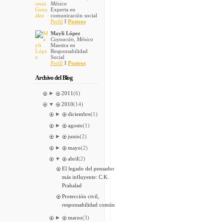
México
Experta en
comunicación social
Perfil
I
Posteos
Mayli López
Coyoacán, México
Maestra en
Responsabilidad
Social
Perfil
I
Posteos
Archivo del Blog
►
2011
(6)
▼
2010
(14)
►
diciembre
(1)
►
agosto
(1)
►
junio
(2)
►
mayo
(2)
▼
abril
(2)
El legado del pensador
más influyente: C.K.
Prahalad
Protección civil,
responsabilidad común
►
marzo
(3)