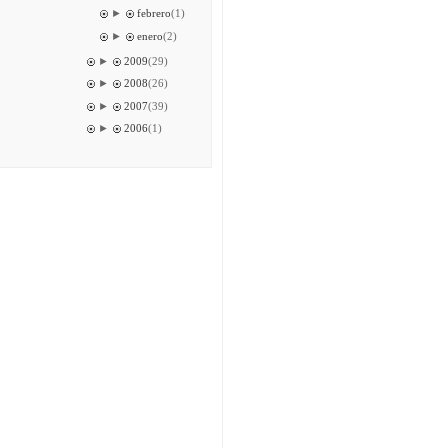
►
febrero
(1)
►
enero
(2)
►
2009
(29)
►
2008
(26)
►
2007
(39)
►
2006
(1)