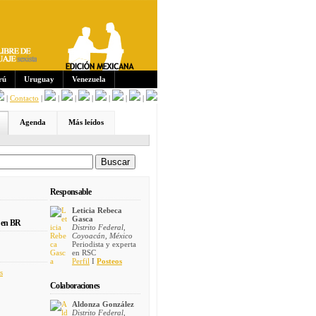
Sus
crip
cion
es:
rú
Uruguay
Venezuela
|
Contacto
|
|
|
|
|
|
|
Agenda
Más leídos
Responsable
Leticia Rebeca
Gasca
 en BR
Distrito Federal,
Coyoacán, México
Periodista y experta
en RSC
Perfil
I
Posteos
s
Colaboraciones
Aldonza González
Distrito Federal,