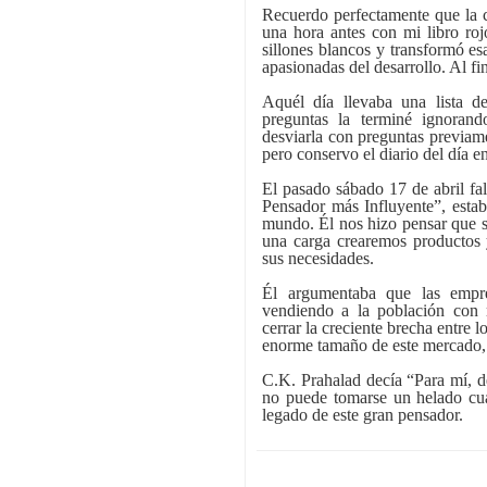
Recuerdo perfectamente que la c
una hora antes con mi libro ro
sillones blancos y transformó esa
apasionadas del desarrollo. Al fin
Aquél día llevaba una lista d
preguntas la terminé ignoran
desviarla con preguntas previam
pero conservo el diario del día 
El pasado sábado 17 de abril fal
Pensador más Influyente”, esta
mundo. Él nos hizo pensar que s
una carga crearemos productos 
sus necesidades.
Él argumentaba que las empre
vendiendo a la población con 
cerrar la creciente brecha entre 
enorme tamaño de este mercado, 
C.K. Prahalad decía “Para mí, de
no puede tomarse un helado cu
legado de este gran pensador.