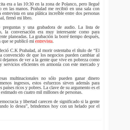
ita era a las 10:30 en la zona de Polanco, pero llegué
jo en las manos. Prahalad me recibió en una sala con
 entrevista en una plática increíble entre dos personas
al, firmó mi libro.
e preguntas y una grabadora de audio. La lista de
do, la conversación era muy interesante como para
ente planeadas. La grabación la borré tiempo después,
en que se publicó mi
entrevista
.
leció C.K Prahalad, al morir ostentaba el título de “El
ba convencido de que los negocios pueden cambiar al
i dejamos de ver a la gente que vive en pobreza como
y servicios eficientes en armonía con este mercado y
sas multinacionales no sólo pueden ganar dinero
menos ingresos, estos esfuerzos sirven además para
los países ricos y pobres. La clave de su argumento es el
estimado en cuatro mil millones de personas.
mocracia y libertad carecen de significado si la gente
ando lo desea”, brindemos hoy con un helado por el