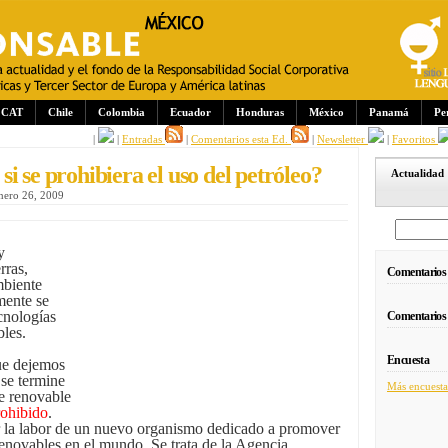
CAT
Chile
Colombia
Ecuador
Honduras
México
Panamá
Pe
|
|
Entradas
|
Comentarios esta Ed.
|
Newsletter
|
Favoritos
i se prohibiera el uso del petróleo?
Actualidad
enero 26, 2009
y
rras,
Comentarios
mbiente
mente se
cnologías
Comentarios
bles.
Encuesta
ue dejemos
 se termine
Más encuesta
e renovable
rohibido
.
er la labor de un nuevo organismo dedicado a promover
renovables en el mundo. Se trata de la Agencia