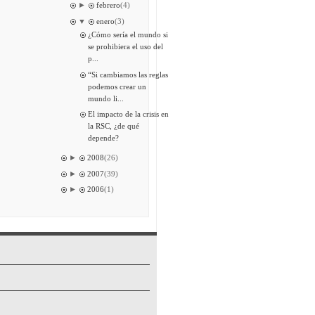
►
febrero
(4)
▼
enero
(3)
¿Cómo sería el mundo si
se prohibiera el uso del
p...
“Si cambiamos las reglas
podemos crear un
mundo li...
El impacto de la crisis en
la RSC, ¿de qué
depende?
►
2008
(26)
►
2007
(39)
►
2006
(1)