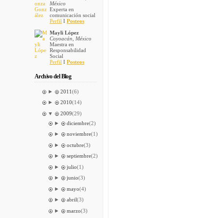
México
Experta en
comunicación social
Perfil
I
Posteos
Mayli López
Coyoacán, México
Maestra en
Responsabilidad
Social
Perfil
I
Posteos
Archivo del Blog
►
2011
(6)
►
2010
(14)
▼
2009
(29)
►
diciembre
(2)
►
noviembre
(1)
►
octubre
(3)
►
septiembre
(2)
►
julio
(1)
►
junio
(3)
►
mayo
(4)
►
abril
(3)
►
marzo
(3)