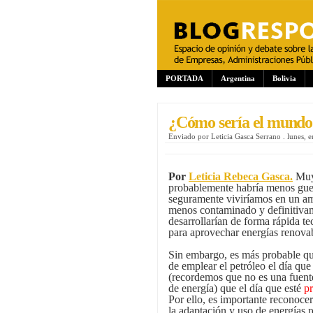
PORTADA
Argentina
Bolivia
¿Cómo sería el mundo s
Enviado por
Leticia Gasca Serrano
.
lunes, 
Por
Leticia Rebeca Gasca
.
Mu
probablemente habría menos gue
seguramente viviríamos en un a
menos contaminado y definitiva
desarrollarían de forma rápida te
para aprovechar energías renova
Sin embargo, es más probable q
de emplear el petróleo el día que
(recordemos que no es una fuent
de energía) que el día que esté
p
Por ello, es importante reconoc
la adaptación y uso de energías 