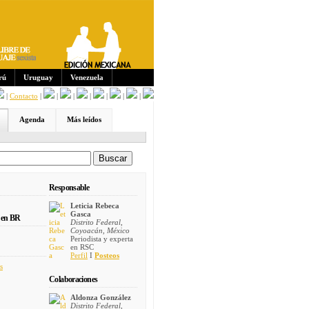
Sus
crip
cion
es:
rú
Uruguay
Venezuela
|
Contacto
|
|
|
|
|
|
|
Agenda
Más leídos
Responsable
Leticia Rebeca
Gasca
 en BR
Distrito Federal,
Coyoacán, México
Periodista y experta
en RSC
Perfil
I
Posteos
s
Colaboraciones
Aldonza González
Distrito Federal,