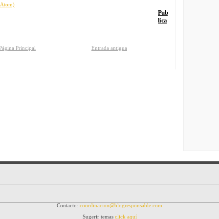
 (Atom)
Pub
lica
Página Principal
Entrada antigua
Contacto:
coordinacion@blogresponsable.com
Sugerir temas
click aquí