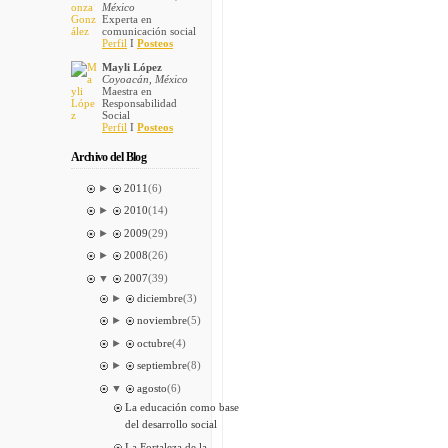
México
Experta en
comunicación social
Perfil
I
Posteos
Mayli López
Coyoacán, México
Maestra en
Responsabilidad
Social
Perfil
I
Posteos
Archivo del Blog
►
2011
(6)
►
2010
(14)
►
2009
(29)
►
2008
(26)
▼
2007
(39)
►
diciembre
(3)
►
noviembre
(5)
►
octubre
(4)
►
septiembre
(8)
▼
agosto
(6)
La educación como base
del desarrollo social
La Fortaleza de la