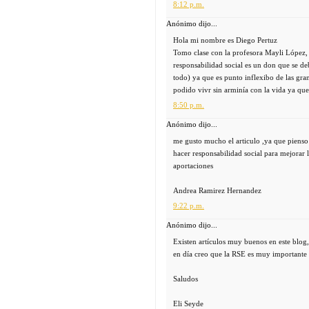
8:12 p.m.
Anónimo dijo...
Hola mi nombre es Diego Pertuz
Tomo clase con la profesora Mayli López, 
responsabilidad social es un don que se de
todo) ya que es punto inflexibo de las gra
podido vivr sin arminía con la vida ya que
8:50 p.m.
Anónimo dijo...
me gusto mucho el articulo ,ya que piens
hacer responsabilidad social para mejorar
aportaciones
Andrea Ramirez Hernandez
9:22 p.m.
Anónimo dijo...
Existen artículos muy buenos en este blog
en día creo que la RSE es muy importante 
Saludos
Eli Seyde