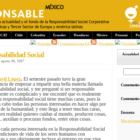
CAT
Chile
Colombia
Ecuador
Honduras
México
Panamá
Pe
|
|
Entradas
|
Comentarios esta Ed.
|
Newsletter
|
Favoritos
abilidad Social
Actualidad
, agosto 06, 2007
yli López
.
El semestre pasado tuve la gran
ncia de empezar a impartir una bella materia llamada
Comentarios
abilidad social, y me pregunté si ser responsable
ente es complicado y me encontré que es realmente
La responsabilidad social tiene muchas caras, pues la
Comentarios
a cabo todas las personas interesadas en hacer algo por
o de la humanidad; y esto llega a tener muchas caras,
Encuesta
en realidad quienes cuidan al mundo, producen cosas,
, auxilian o procuran fondos, entre otras cosas.
Más encuesta
cada persona interesada en la Responsabilidad Social
ondiciones de vida de los seres humanos con
vas y eso obviamente incluye al entorno en que vive.