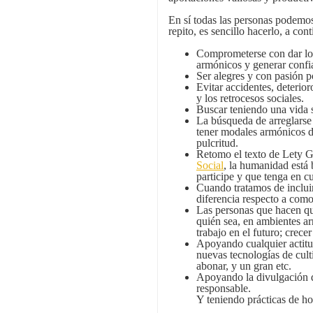
En sí todas las personas podemos
repito, es sencillo hacerlo, a co
Comprometerse con dar lo 
armónicos y generar confia
Ser alegres y con pasión p
Evitar accidentes, deterio
y los retrocesos sociales.
Buscar teniendo una vida 
La búsqueda de arreglarse 
tener modales armónicos d
pulcritud.
Retomo el texto de Lety G
Social
, la humanidad está
participe y que tenga en cu
Cuando tratamos de inclui
diferencia respecto a com
Las personas que hacen que
quién sea, en ambientes ar
trabajo en el futuro; crecer
Apoyando cualquier actitud
nuevas tecnologías de culti
abonar, y un gran etc.
Apoyando la divulgación d
responsable.
Y teniendo prácticas de ho