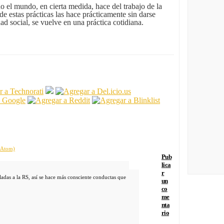
 el mundo, en cierta medida, hace del trabajo de la
e estas prácticas las hace prácticamente sin darse
dad social, se vuelve en una práctica cotidiana.
 (Atom)
Pub
lica
r
uladas a la RS, así se hace más consciente conductas que
un
co
me
nta
rio