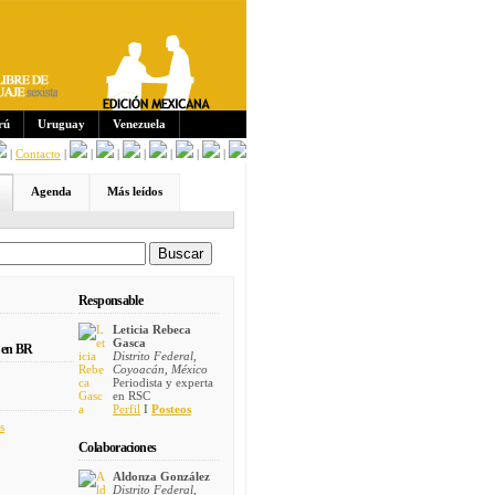
Sus
crip
cion
es:
rú
Uruguay
Venezuela
|
Contacto
|
|
|
|
|
|
|
Agenda
Más leídos
Responsable
Leticia Rebeca
Gasca
 en BR
Distrito Federal,
Coyoacán, México
Periodista y experta
en RSC
Perfil
I
Posteos
s
Colaboraciones
Aldonza González
Distrito Federal,