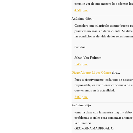
permite ver de que manera lo podemos log
4:58 p.m.
Anónimo dijo...
Considero que el artículo es muy bueno pe
prácticas no sean sin darse cuenta. Se deb
las condiciones de vida de los seres huma
Saludos
Johan Von Feilitzen
5:45 p.m.
Diego Alberto López Gómez
dijo...
Pues si efectivamente, cada uno de nosostr
responsable, es decir tener conciencia de 
que tenemos en la actualidad.
7:07 p.m.
Anónimo dijo...
tomo la clase con la maestra mayli y debo 
problemas sociales para comenzar a tomar 
la diferencia.
GEORGINA MADRIGAL O.