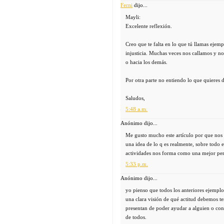
Ferni
dijo...
Mayli:
Excelente reflexión.
Creo que te falta en lo que tú llamas ejem
injusticia. Muchas veces nos callamos y no
o hacia los demás.
Por otra parte no entiendo lo que quieres 
Saludos,
5:48 a.m.
Anónimo dijo...
Me gusto mucho este artículo por que nos
una idea de lo q es realmente, sobre todo 
actividades nos forma como una mejor pe
5:33 p.m.
Anónimo dijo...
yo pienso que todos los anteriores ejemplo
una clara visión de qué actitud debemos ten
presentan de poder ayudar a alguien o cont
de todos.