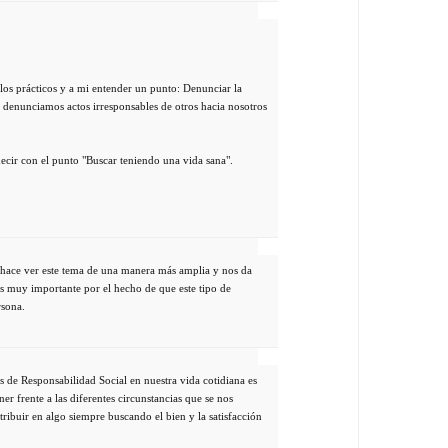
plos prácticos y a mi entender un punto: Denunciar la
 denunciamos actos irresponsables de otros hacia nosotros
decir con el punto "Buscar teniendo una vida sana".
 hace ver este tema de una manera más amplia y nos da
es muy importante por el hecho de que este tipo de
rsona.
s de Responsabilidad Social en nuestra vida cotidiana es
er frente a las diferentes circunstancias que se nos
ribuir en algo siempre buscando el bien y la satisfacción