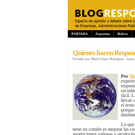
PORTADA
Argentina
Bolivia
Quienes hacen Respons
Enviado por
Mayli López Rodríguez
.
lunes
Por
Ma
experie
respons
socialm
fácil. 
llevan 
el rest
porque 
diseñan
Lo que 
tiene en común es mejorar las c
aportaciones valiosas y producti