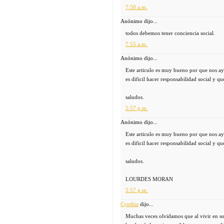
7:50 a.m.
Anónimo dijo...
todos debemos tener conciencia social.
7:55 a.m.
Anónimo dijo...
Este articulo es muy bueno por que nos ay
es dificil hacer responsabilidad social y 
saludos.
5:57 p.m.
Anónimo dijo...
Este articulo es muy bueno por que nos ay
es dificil hacer responsabilidad social y 
saludos.
LOURDES MORAN
5:57 p.m.
Cynthia
dijo...
Muchas veces olvidamos que al vivir en so