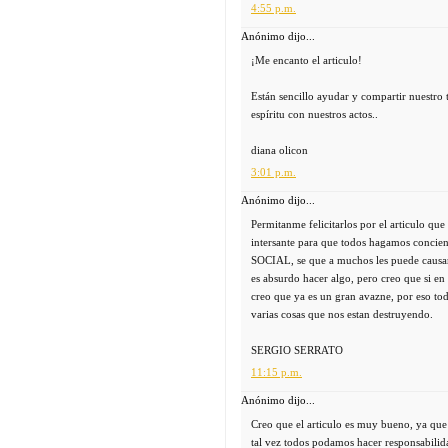
4:55 p.m.
Anónimo dijo...
¡Me encanto el articulo!
Están sencillo ayudar y compartir nuestro
espíritu con nuestros actos..
diana olicon
3:01 p.m.
Anónimo dijo...
Permitanme felicitarlos por el articulo que
intersante para que todos hagamos conci
SOCIAL, se que a muchos les puede causar 
es absurdo hacer algo, pero creo que si en
creo que ya es un gran avazne, por eso to
varias cosas que nos estan destruyendo.
SERGIO SERRATO
11:15 p.m.
Anónimo dijo...
Creo que el articulo es muy bueno, ya que 
tal vez todos podamos hacer responsabilid