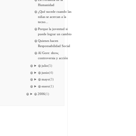
Humanidad
¿Qué sucede cuando las
niñas se acercan a la
tecno...
Porque la juventud si
puede lograr un cambio
Quienes hacen
Responsabilidad Social
Al Gore: show,
controversia y acción
►
julio
(5)
►
junio
(4)
►
mayo
(3)
►
enero
(1)
►
2006
(1)